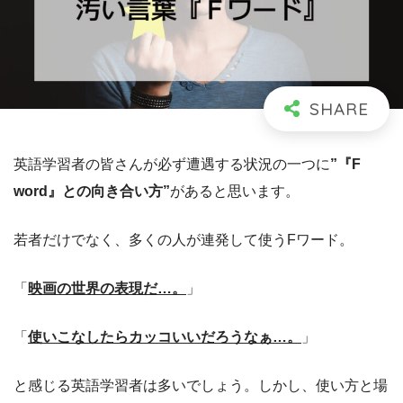
英語学習者の皆さんが必ず遭遇する状況の一つに
”『F
word』との向き合い方”
があると思います。
若者だけでなく、多くの人が連発して使うFワード。
「
映画の世界の表現だ…。
」
「
使いこなしたらカッコいいだろうなぁ…。
」
と感じる英語学習者は多いでしょう。しかし、使い方と場