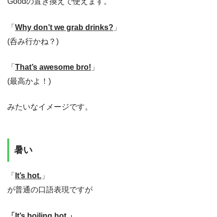
Goodの置き換えで使えます。
「
Why don’t we grab drinks?
」
(呑み行かね？)
「
That’s awesome bro!
」
(最高かよ！)
みたいなイメージです。
暑い
「
It’s hot.
」
が普通の口語表現ですが
「
It’s boiling hot.
」