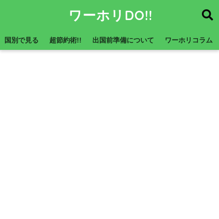
ワーホリDO!!
国別で見る
超節約術!!
出国前準備について
ワーホリコラム