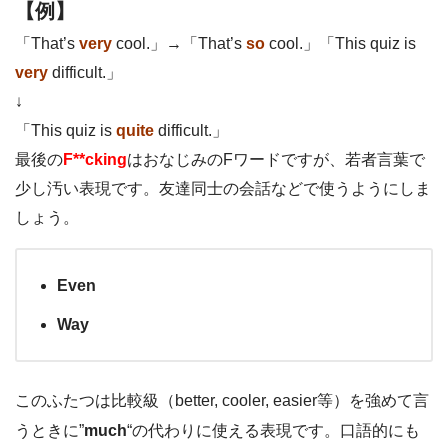
【例】
「That’s
very
cool.」→「That’s
so
cool.」「This quiz is
very
difficult.」
↓
「This quiz is
quite
difficult.」
最後の
F**cking
はおなじみのFワードですが、若者言葉で
少し汚い表現です。友達同士の会話などで使うようにしま
しょう。
Even
Way
このふたつは比較級（better, cooler, easier等）を強めて言
うときに”
much
“の代わりに使える表現です。口語的にも