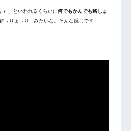
（怠惰な英語）」といわれるくらいに
何でもかんでも略しま
解→りょ→り」みたいな。そんな感じです