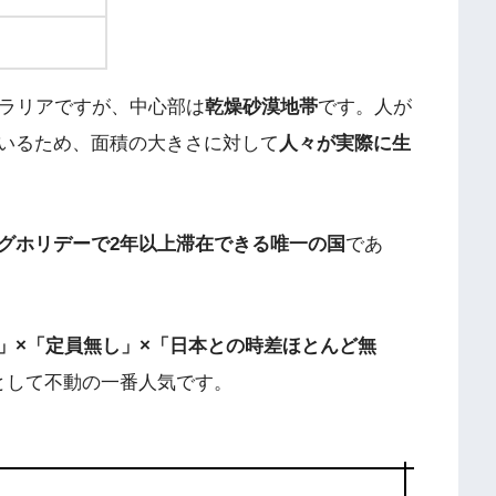
トラリアですが、中心部は
乾燥砂漠地帯
です。人が
いるため、面積の大きさに対して
人々が実際に生
グホリデーで2年以上滞在できる唯一の国
であ
」×「定員無し」×「日本との時差ほとんど無
として不動の一番人気です。