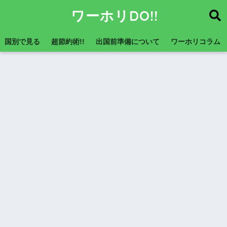
ワーホリDO!!
国別で見る
超節約術!!
出国前準備について
ワーホリコラム